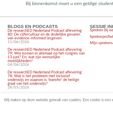
Bij binnenkomst moet u een geldige student
BLOGS EN PODCASTS
SESSIE I
Spreken bij e
De researchED Nederland Podcast aflevering
80: De cijfercultuur en de dodelijke gevaren
Sprekerprofie
van evidence-informed lesgeven
11/06/2026
Mijn sprekers
De researchED Nederland Podcast aflevering
79: Wie komen er allemaal op het congres van
13 juni? En: wat zijn wenselijke
moeilijkheden?
04/06/2026
De researchED Nederland Podcast aflevering
78: Wat is het probleem met inclusief
onderwijs en waarom is ‘transfer’ de heilige
graal van het onderwijs?
28/05/2026
Wij maken op deze website gebruik van cookies. Een cookie is een
© 2017-2026 researchED Nederland | Alle rechten voorbehouden |
c