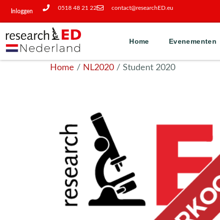
0518 48 21 22
contact@researchED.eu
Inloggen
Home
Evenementen
Home
/
NL2020
/ Student 2020