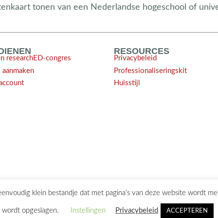
enkaart tonen van een Nederlandse hogeschool of univer
NDIENEN
RESOURCES
en researchED-congres
Privacybeleid
l aanmaken
Professionaliseringskit
account
Huisstijl
 eenvoudig klein bestandje dat met pagina’s van deze website wordt m
ontact@researchED.eu
wordt opgeslagen.
Instellingen
Privacybeleid
ACCEPTEREN