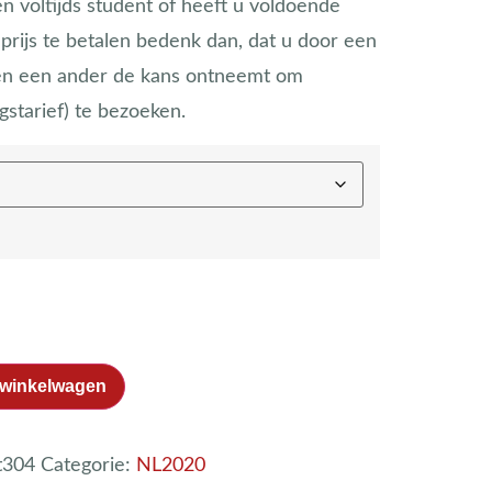
n voltijds student of heeft u voldoende
prijs te betalen bedenk dan, dat u door een
ken een ander de kans ontneemt om
starief) te bezoeken.
 winkelwagen
t304
Categorie:
NL2020