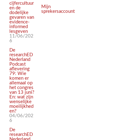
cijfercultuur
Mijn
en de
sprekersaccount
dodelijke
gevaren van
evidence-
informed
lesgeven
11/06/202
6
De
researchED
Nederland
Podcast
aflevering
79: Wie
komen er
allemaal op
het congres
van 13 juni?
En: wat zijn
wenselijke
moeilijkhed
en?
04/06/202
6
De
researchED
Nederland