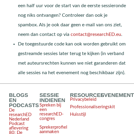
een half uur voor de start van de eerste sessieronde
nog niks ontvangen? Controleer dan ook je
spambox. Als je ook daar geen e-mail van ons ziet,
neem dan contact op via
contact@researchED.eu
.
De toegestuurde code kan ook worden gebruikt om
gestreamde sessies later terug te kijken (in verband
met auteursrechten kunnen we niet garanderen dat
alle sessies na het evenement nog beschikbaar zijn).
BLOGS
SESSIE
RESOURCES
EVENEMEN
EN
INDIENEN
Privacybeleid
PODCASTS
Spreken bij
Professionaliseringskit
een
De
researchED-
Huisstijl
researchED
congres
Nederland
Podcast
Sprekerprofiel
aflevering
aanmaken
80: De