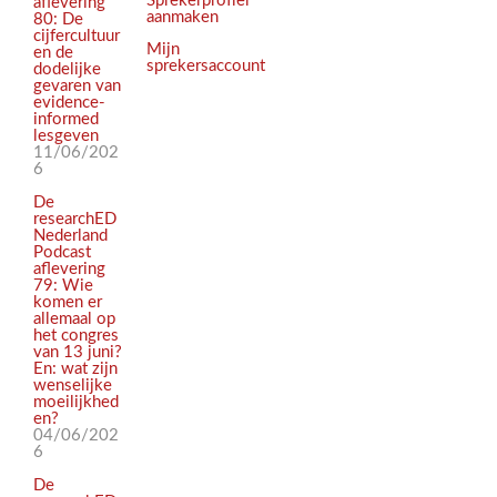
Sprekerprofiel
aflevering
aanmaken
80: De
cijfercultuur
Mijn
en de
sprekersaccount
dodelijke
gevaren van
evidence-
informed
lesgeven
11/06/202
6
De
researchED
Nederland
Podcast
aflevering
79: Wie
komen er
allemaal op
het congres
van 13 juni?
En: wat zijn
wenselijke
moeilijkhed
en?
04/06/202
6
De