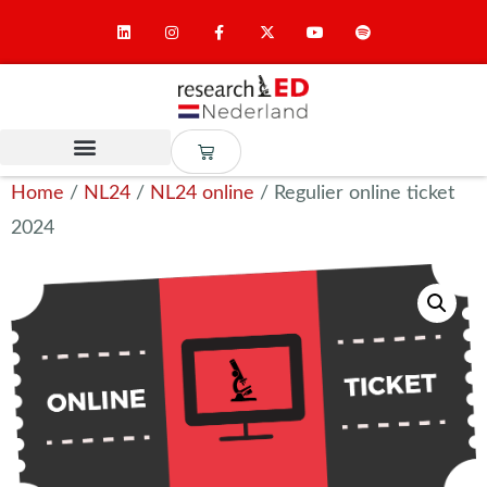
Home
/
NL24
/
NL24 online
/ Regulier online ticket
2024