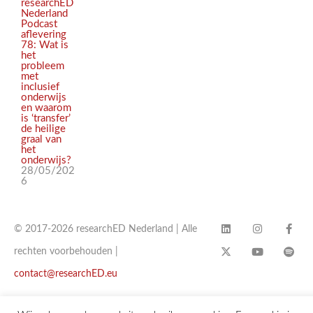
researchED
Nederland
Podcast
aflevering
78: Wat is
het
probleem
met
inclusief
onderwijs
en waarom
is ‘transfer’
de heilige
graal van
het
onderwijs?
28/05/202
6
© 2017-2026 researchED Nederland | Alle
rechten voorbehouden |
contact@researchED.eu