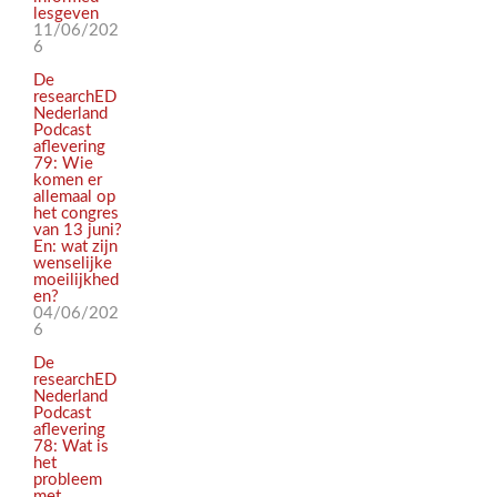
lesgeven
11/06/202
6
De
researchED
Nederland
Podcast
aflevering
79: Wie
komen er
allemaal op
het congres
van 13 juni?
En: wat zijn
wenselijke
moeilijkhed
en?
04/06/202
6
De
researchED
Nederland
Podcast
aflevering
78: Wat is
het
probleem
met