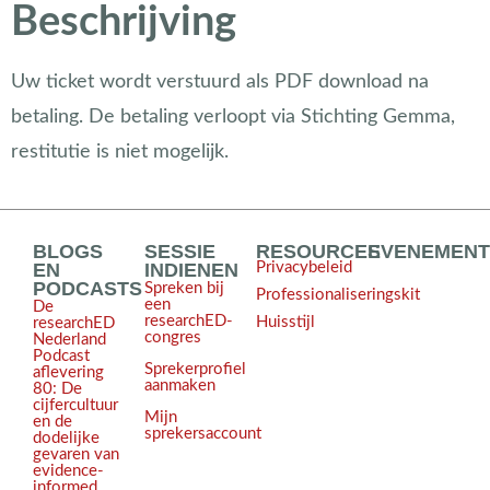
Beschrijving
Uw ticket wordt verstuurd als PDF download na
betaling. De betaling verloopt via Stichting Gemma,
restitutie is niet mogelijk.
BLOGS
SESSIE
RESOURCES
EVENEMEN
EN
INDIENEN
Privacybeleid
PODCASTS
Spreken bij
Professionaliseringskit
een
De
researchED-
Huisstijl
researchED
congres
Nederland
Podcast
Sprekerprofiel
aflevering
aanmaken
80: De
cijfercultuur
Mijn
en de
sprekersaccount
dodelijke
gevaren van
evidence-
informed