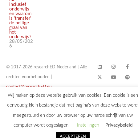
inclusief
onderwijs
en waarom
is ‘transfer’
de heilige
graal van
het
onderwijs?
28/05/202
6
© 2017-2026 researchED Nederland | Alle
rechten voorbehouden |
contact@researchED.eu
Wij maken op deze website gebruik van cookies. Een cookie is een
eenvoudig klein bestandje dat met pagina’s van deze website word
meegestuurd en door uw browser op uw harde schrijf van uw
computer wordt opgeslagen.
Instellingen
Privacybeleid
ACCEPTEREN