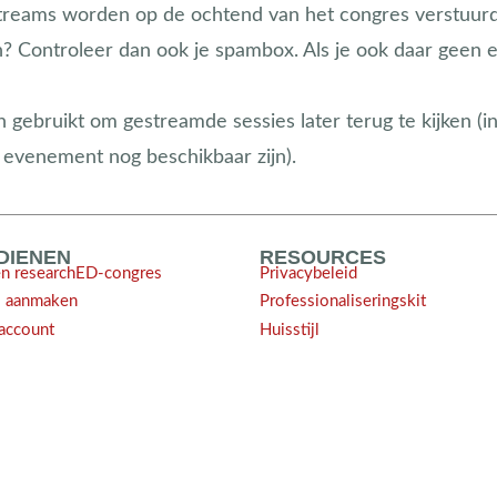
treams worden op de ochtend van het congres verstuurd.
? Controleer dan ook je spambox. Als je ook daar geen e
gebruikt om gestreamde sessies later terug te kijken 
t evenement nog beschikbaar zijn).
NDIENEN
RESOURCES
en researchED-congres
Privacybeleid
l aanmaken
Professionaliseringskit
account
Huisstijl