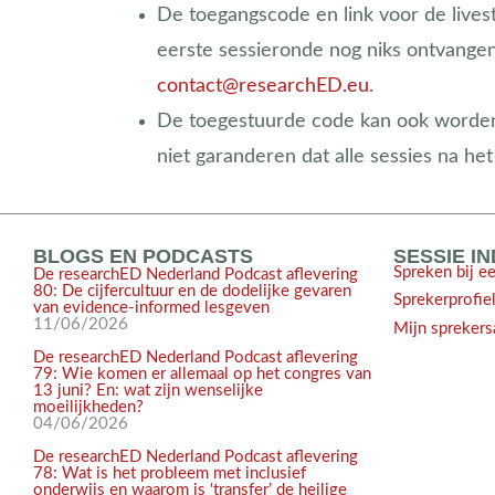
De toegangscode en link voor de lives
eerste sessieronde nog niks ontvangen
contact@researchED.eu
.
De toegestuurde code kan ook worden 
niet garanderen dat alle sessies na he
BLOGS EN PODCASTS
SESSIE I
Spreken bij e
De researchED Nederland Podcast aflevering
80: De cijfercultuur en de dodelijke gevaren
Sprekerprofie
van evidence-informed lesgeven
11/06/2026
Mijn sprekers
De researchED Nederland Podcast aflevering
79: Wie komen er allemaal op het congres van
13 juni? En: wat zijn wenselijke
moeilijkheden?
04/06/2026
De researchED Nederland Podcast aflevering
78: Wat is het probleem met inclusief
onderwijs en waarom is ‘transfer’ de heilige