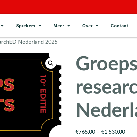
Sprekers
Meer
Over
Contact
earchED Nederland 2025
Groeps
resear
Nederl
€
765,00
–
€
1.530,00