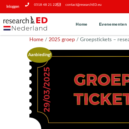
0518 48 21 22
contact@researchED.eu
Inloggen
Home
Evenementen
Home
/
2025 groep
/ Groepstickets – res
Aanbieding!