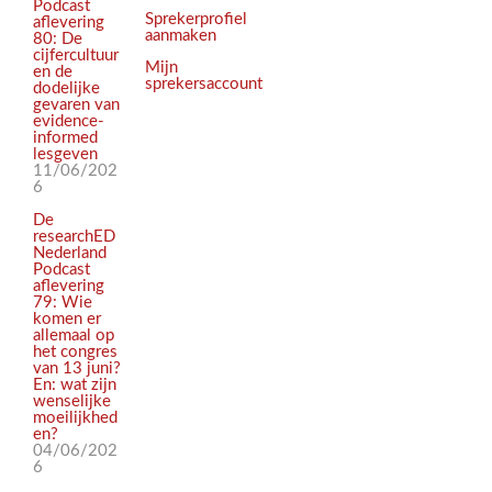
Podcast
Sprekerprofiel
aflevering
aanmaken
80: De
cijfercultuur
Mijn
en de
sprekersaccount
dodelijke
gevaren van
evidence-
informed
lesgeven
11/06/202
6
De
researchED
Nederland
Podcast
aflevering
79: Wie
komen er
allemaal op
het congres
van 13 juni?
En: wat zijn
wenselijke
moeilijkhed
en?
04/06/202
6