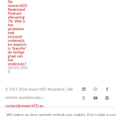
De
researchED
Nederland
Podcast
aflevering
78: Wat is
het
probleem
met
inclusief
onderwijs
en waarom
is ‘transfer’
de heilige
graal van
het
onderwijs?
28/05/202
6
© 2017-2026 researchED Nederland | Alle
rechten voorbehouden |
contact@researchED.eu
Wij maken op deze website gebruik van cookies. Een cookie is een