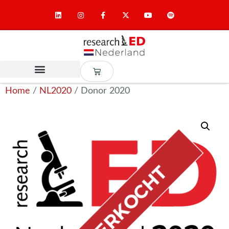
Home
/
NL2020
/ Donor 2020