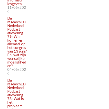
informed
lesgeven
11/06/202
6
De
researchED
Nederland
Podcast
aflevering
79: Wie
komen er
allemaal op
het congres
van 13 juni?
En: wat zijn
wenselijke
moeilijkhed
en?
04/06/202
6
De
researchED
Nederland
Podcast
aflevering
78: Wat is
het
probleem