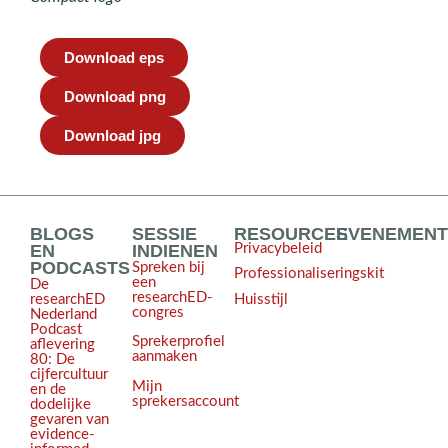
Download eps
Download png
Download jpg
BLOGS
SESSIE
RESOURCES
EVENEMEN
EN
INDIENEN
Privacybeleid
PODCASTS
Spreken bij
Professionaliseringskit
een
De
researchED-
Huisstijl
researchED
congres
Nederland
Podcast
Sprekerprofiel
aflevering
aanmaken
80: De
cijfercultuur
Mijn
en de
sprekersaccount
dodelijke
gevaren van
evidence-