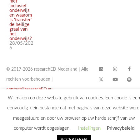
met
inclusief
onderwijs
en waarom
is ‘transfer’
de heilige
graal van
het
onderwijs?
28/05/202
6
© 2017-2026 researchED Nederland | Alle
rechten voorbehouden |
contact@researchED.eu
Wij maken op deze website gebruik van cookies. Een cookie is een
eenvoudig klein bestandje dat met pagina’s van deze website word
meegestuurd en door uw browser op uw harde schrijf van uw
computer wordt opgeslagen.
Instellingen
Privacybeleid
ACCEPTEREN