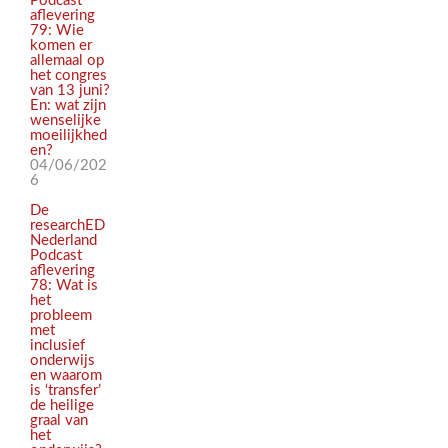
Podcast
aflevering
79: Wie
komen er
allemaal op
het congres
van 13 juni?
En: wat zijn
wenselijke
moeilijkhed
en?
04/06/202
6
De
researchED
Nederland
Podcast
aflevering
78: Wat is
het
probleem
met
inclusief
onderwijs
en waarom
is ‘transfer’
de heilige
graal van
het