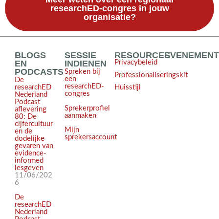
researchED-congres in jouw
organisatie?
BLOGS
SESSIE
RESOURCES
EVENEMEN
EN
INDIENEN
Privacybeleid
PODCASTS
Spreken bij
Professionaliseringskit
een
De
researchED-
Huisstijl
researchED
congres
Nederland
Podcast
Sprekerprofiel
aflevering
aanmaken
80: De
cijfercultuur
Mijn
en de
sprekersaccount
dodelijke
gevaren van
evidence-
informed
lesgeven
11/06/202
6
De
researchED
Nederland