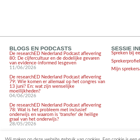
BLOGS EN PODCASTS
SESSIE I
Spreken bij e
De researchED Nederland Podcast aflevering
80: De cijfercultuur en de dodelijke gevaren
Sprekerprofie
van evidence-informed lesgeven
11/06/2026
Mijn sprekers
De researchED Nederland Podcast aflevering
79: Wie komen er allemaal op het congres van
13 juni? En: wat zijn wenselijke
moeilijkheden?
04/06/2026
De researchED Nederland Podcast aflevering
78: Wat is het probleem met inclusief
onderwijs en waarom is ‘transfer’ de heilige
graal van het onderwijs?
28/05/2026
Wij maken op deze website gebruik van cookies. Een cookie is een