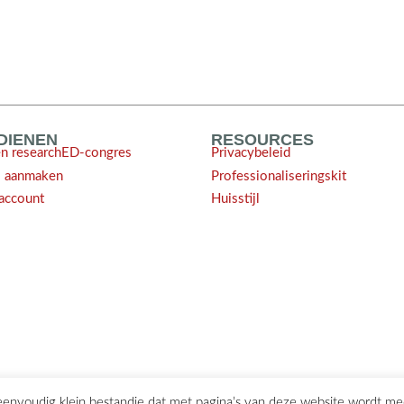
NDIENEN
RESOURCES
en researchED-congres
Privacybeleid
l aanmaken
Professionaliseringskit
account
Huisstijl
 eenvoudig klein bestandje dat met pagina’s van deze website wordt m