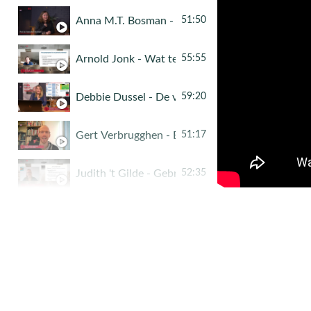
Anna M.T. Bosman - Interview met Jan Tishause
51:50
Arnold Jonk - Wat te doen aan segregatie? Uitwe
55:55
Debbie Dussel - De verhaalsom beter bekeken
59:20
Gert Verbrugghen - Evidence-informed werken in
51:17
Judith 't Gilde - Gebruik maken van de buitensc
52:35
Gaikhorst, Boogaard & Soeterik - Werken aan g
59:36
Monique Volman - Werk Maken van Gelijke Kan
42:45
Tom Drukker & Siebrich de Vries - Slim verbinden
56:17