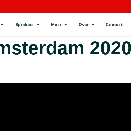
Sprekers
Meer
Over
Contact
msterdam 202
 fenomeen
: Welbevinden en motivatie van groepen leerlingen