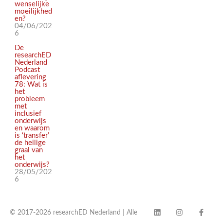
wenselijke
moeilijkhed
en?
04/06/202
6
De
researchED
Nederland
Podcast
aflevering
78: Wat is
het
probleem
met
inclusief
onderwijs
en waarom
is ‘transfer’
de heilige
graal van
het
onderwijs?
28/05/202
6
© 2017-2026 researchED Nederland | Alle