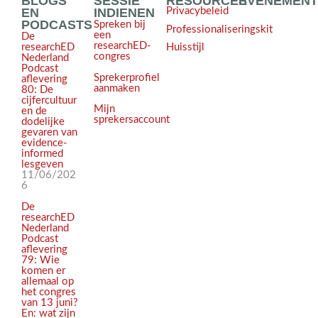
BLOGS
SESSIE
RESOURCES
EVENEMEN
EN
INDIENEN
Privacybeleid
PODCASTS
Spreken bij
Professionaliseringskit
een
De
researchED-
Huisstijl
researchED
congres
Nederland
Podcast
Sprekerprofiel
aflevering
aanmaken
80: De
cijfercultuur
Mijn
en de
sprekersaccount
dodelijke
gevaren van
evidence-
informed
lesgeven
11/06/202
6
De
researchED
Nederland
Podcast
aflevering
79: Wie
komen er
allemaal op
het congres
van 13 juni?
En: wat zijn