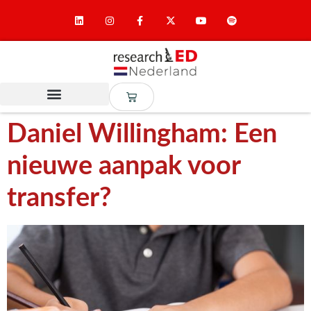
Daniel Willingham: Een
nieuwe aanpak voor
transfer?