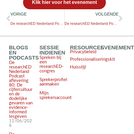
Klik hier voor het evenement
VORIGE
VOLGENDE
De researchED Nederland Podcast aflevering 76: Disruptie in schoolboekenwereld en kennisrijk onderwijs, wat is dat?
De researchED Nederland Podcast aflevering 78: Wat is het probleem met inclusief onderwijs en waarom is ‘transfer’ de heilige graal van het onderwijs?
BLOGS
SESSIE
RESOURCES
EVENEMEN
EN
INDIENEN
Privacybeleid
PODCASTS
Spreken bij
Professionaliseringskit
een
De
researchED-
Huisstijl
researchED
congres
Nederland
Podcast
Sprekerprofiel
aflevering
aanmaken
80: De
cijfercultuur
Mijn
en de
sprekersaccount
dodelijke
gevaren van
evidence-
informed
lesgeven
11/06/202
6