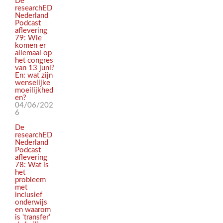
De
researchED
Nederland
Podcast
aflevering
79: Wie
komen er
allemaal op
het congres
van 13 juni?
En: wat zijn
wenselijke
moeilijkhed
en?
04/06/202
6
De
researchED
Nederland
Podcast
aflevering
78: Wat is
het
probleem
met
inclusief
onderwijs
en waarom
is ‘transfer’