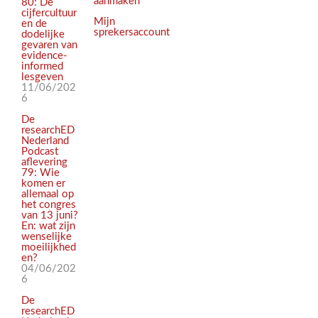
aanmaken
80: De
cijfercultuur
Mijn
en de
sprekersaccount
dodelijke
gevaren van
evidence-
informed
lesgeven
11/06/202
6
De
researchED
Nederland
Podcast
aflevering
79: Wie
komen er
allemaal op
het congres
van 13 juni?
En: wat zijn
wenselijke
moeilijkhed
en?
04/06/202
6
De
researchED