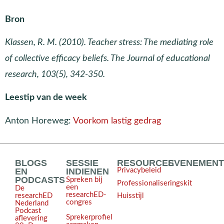
Bron
Klassen, R. M. (2010). Teacher stress: The mediating role
of collective efficacy beliefs. The Journal of educational
research, 103(5), 342-350.
Leestip van de week
Anton Horeweg:
Voorkom lastig gedrag
BLOGS
SESSIE
RESOURCES
EVENEMEN
EN
INDIENEN
Privacybeleid
PODCASTS
Spreken bij
Professionaliseringskit
een
De
researchED-
Huisstijl
researchED
congres
Nederland
Podcast
Sprekerprofiel
aflevering