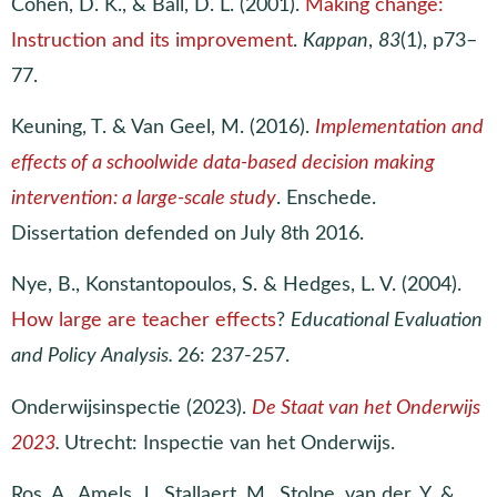
Cohen, D. K., & Ball, D. L. (2001).
Making change:
Instruction and its improvement
.
Kappan
,
83
(1), p73–
77.
Keuning, T. & Van Geel, M. (2016).
Implementation and
effects of a schoolwide data-based decision making
intervention: a large-scale study
. Enschede.
Dissertation defended on July 8th 2016.
Nye, B., Konstantopoulos, S. & Hedges, L. V. (2004).
How large are teacher effects
?
Educational Evaluation
and Policy Analysis.
26: 237-257.
Onderwijsinspectie (2023).
De Staat van het Onderwijs
2023
.
Utrecht: Inspectie van het Onderwijs.
Ros, A., Amels, J., Stallaert, M., Stolpe, van der, Y. &