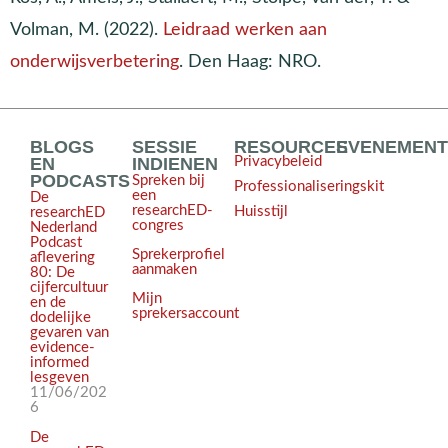
Volman, M. (2022).
Leidraad werken aan
onderwijsverbetering
. Den Haag: NRO.
BLOGS
SESSIE
RESOURCES
EVENEMEN
EN
INDIENEN
Privacybeleid
PODCASTS
Spreken bij
Professionaliseringskit
een
De
researchED-
Huisstijl
researchED
congres
Nederland
Podcast
Sprekerprofiel
aflevering
aanmaken
80: De
cijfercultuur
Mijn
en de
sprekersaccount
dodelijke
gevaren van
evidence-
informed
lesgeven
11/06/202
6
De