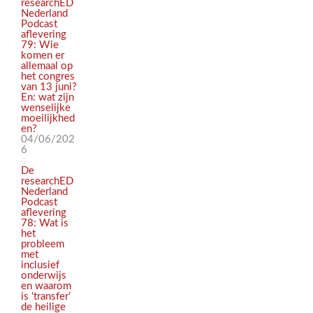
researchED
Nederland
Podcast
aflevering
79: Wie
komen er
allemaal op
het congres
van 13 juni?
En: wat zijn
wenselijke
moeilijkhed
en?
04/06/202
6
De
researchED
Nederland
Podcast
aflevering
78: Wat is
het
probleem
met
inclusief
onderwijs
en waarom
is ‘transfer’
de heilige