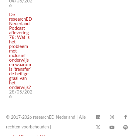
04/06/202
6
De
researchED
Nederland
Podcast
aflevering
78: Wat is
het
probleem
met
inclusief
onderwijs
en waarom
is ‘transfer’
de heilige
graal van
het
onderwijs?
28/05/202
6
© 2017-2026 researchED Nederland | Alle
rechten voorbehouden |