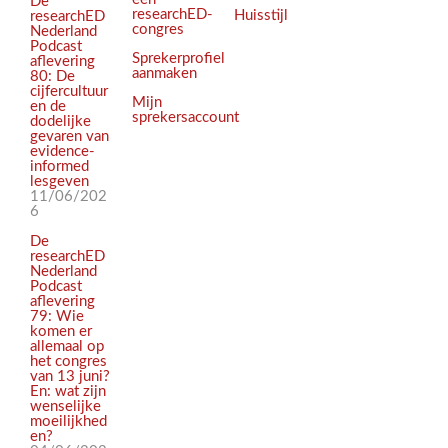
De
researchED-
Huisstijl
researchED
congres
Nederland
Podcast
Sprekerprofiel
aflevering
aanmaken
80: De
cijfercultuur
Mijn
en de
sprekersaccount
dodelijke
gevaren van
evidence-
informed
lesgeven
11/06/202
6
De
researchED
Nederland
Podcast
aflevering
79: Wie
komen er
allemaal op
het congres
van 13 juni?
En: wat zijn
wenselijke
moeilijkhed
en?