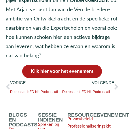
pijler
Expertscholen
binnen
Ontwikkelkracht
op.
Met Arjan verkent Jan van de Ven de bredere
ambitie van Ontwikkelkracht en de specifieke rol
daarbinnen van die Expertscholen en vooral ook:
hoe kunnen scholen hier een actieve bijdrage
aan leveren, wat hebben ze eraan en waarom is
dat van belang?
Klik hier voor het evenement
VORIGE
VOLGENDE
De researchED NL Podcast afl. 43: Iliass El Hadioui | Ontwikkelkrachtserie – De Transformatieve School
De researchED NL Podcast afl. 45: Michèl de Vries | Ontwikkelkrachtserie – Groeikracht
BLOGS
SESSIE
RESOURCES
EVENEMEN
EN
INDIENEN
Privacybeleid
PODCASTS
Spreken bij
Professionaliseringskit
een