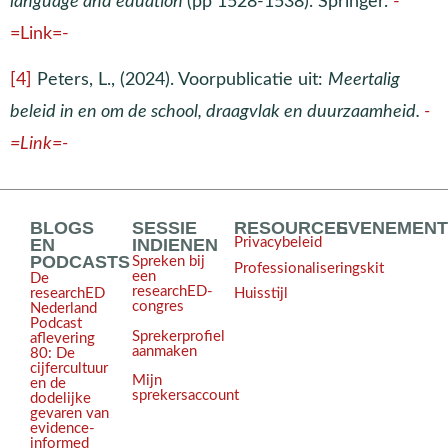
language and eduation
(pp 1528-1538). Springer.
-
=Link=-
[4]
Peters, L., (2024). Voorpublicatie uit:
Meertalig
beleid in en om de school, draagvlak en duurzaamheid.
-
=Link=-
BLOGS
SESSIE
RESOURCES
EVENEMEN
EN
INDIENEN
Privacybeleid
PODCASTS
Spreken bij
Professionaliseringskit
een
De
researchED-
Huisstijl
researchED
congres
Nederland
Podcast
Sprekerprofiel
aflevering
aanmaken
80: De
cijfercultuur
Mijn
en de
sprekersaccount
dodelijke
gevaren van
evidence-
informed