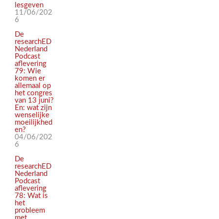
lesgeven
11/06/202
6
De
researchED
Nederland
Podcast
aflevering
79: Wie
komen er
allemaal op
het congres
van 13 juni?
En: wat zijn
wenselijke
moeilijkhed
en?
04/06/202
6
De
researchED
Nederland
Podcast
aflevering
78: Wat is
het
probleem
met