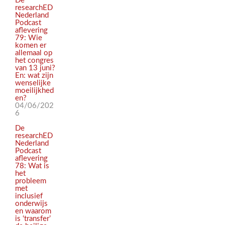
De
researchED
Nederland
Podcast
aflevering
79: Wie
komen er
allemaal op
het congres
van 13 juni?
En: wat zijn
wenselijke
moeilijkhed
en?
04/06/202
6
De
researchED
Nederland
Podcast
aflevering
78: Wat is
het
probleem
met
inclusief
onderwijs
en waarom
is ‘transfer’