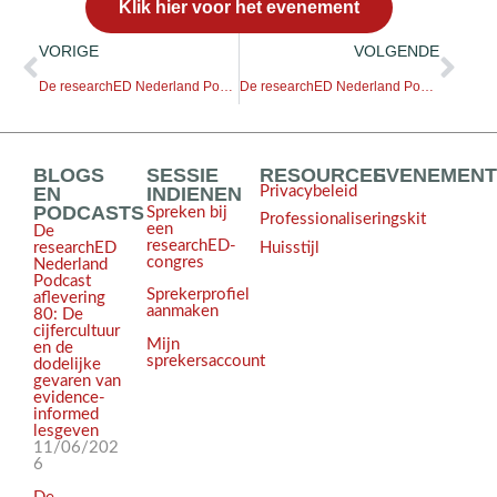
Klik hier voor het evenement
VORIGE
VOLGENDE
De researchED Nederland Podcast afl. 18 – Dave van der Geer
De researchED Nederland Podcast afl. 20 – Renske de Kleijn
BLOGS
SESSIE
RESOURCES
EVENEMEN
EN
INDIENEN
Privacybeleid
PODCASTS
Spreken bij
Professionaliseringskit
een
De
researchED-
Huisstijl
researchED
congres
Nederland
Podcast
Sprekerprofiel
aflevering
aanmaken
80: De
cijfercultuur
Mijn
en de
sprekersaccount
dodelijke
gevaren van
evidence-
informed
lesgeven
11/06/202
6