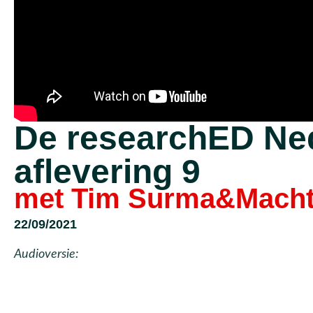
De researchED Ne
aflevering 9
met Tim Surma&Macht
22/09/2021
Audioversie: