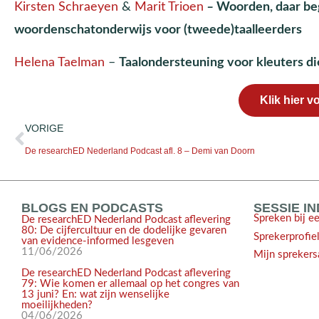
Kirsten Schraeyen
&
Marit Trioen
–
Woorden, daar beg
woordenschatonderwijs voor (tweede)taalleerders
Helena Taelman
–
Taalondersteuning voor kleuters d
Klik hier 
VORIGE
De researchED Nederland Podcast afl. 8 – Demi van Doorn
BLOGS EN PODCASTS
SESSIE I
Spreken bij e
De researchED Nederland Podcast aflevering
80: De cijfercultuur en de dodelijke gevaren
Sprekerprofie
van evidence-informed lesgeven
11/06/2026
Mijn sprekers
De researchED Nederland Podcast aflevering
79: Wie komen er allemaal op het congres van
13 juni? En: wat zijn wenselijke
moeilijkheden?
04/06/2026