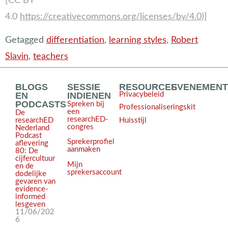
[CC BY
4.0
https://creativecommons.org/licenses/by/4.0
)]
Getagged
differentiation
,
learning styles
,
Robert
Slavin
,
teachers
BLOGS
SESSIE
RESOURCES
EVENEMEN
EN
INDIENEN
Privacybeleid
PODCASTS
Spreken bij
Professionaliseringskit
een
De
researchED-
Huisstijl
researchED
congres
Nederland
Podcast
Sprekerprofiel
aflevering
aanmaken
80: De
cijfercultuur
Mijn
en de
sprekersaccount
dodelijke
gevaren van
evidence-
informed
lesgeven
11/06/202
6