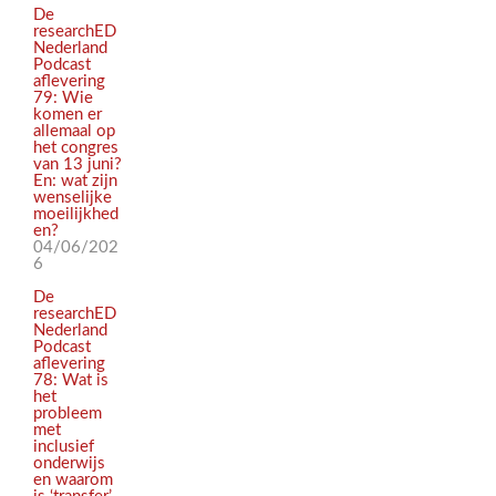
De
researchED
Nederland
Podcast
aflevering
79: Wie
komen er
allemaal op
het congres
van 13 juni?
En: wat zijn
wenselijke
moeilijkhed
en?
04/06/202
6
De
researchED
Nederland
Podcast
aflevering
78: Wat is
het
probleem
met
inclusief
onderwijs
en waarom