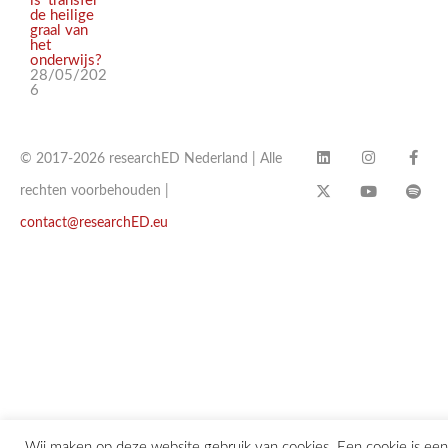
is ‘transfer’
de heilige
graal van
het
onderwijs?
28/05/202
6
© 2017-2026 researchED Nederland | Alle
rechten voorbehouden |
contact@researchED.eu
Wij maken op deze website gebruik van cookies. Een cookie is een