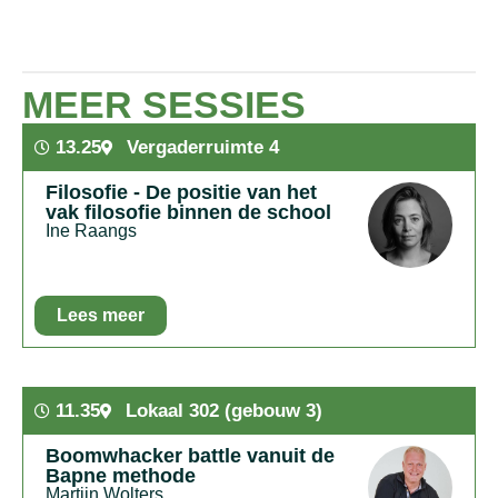
MEER SESSIES
13.25
Vergaderruimte 4
Filosofie - De positie van het
vak filosofie binnen de school
Ine Raangs
Lees meer
In het kort:
In deze sessie gaan we met elkaar in overleg
over hoe we ons vak neer kunnen zetten binnen de school:
wat kunnen we betekenen voor de schoolleiding, in welke
11.35
Lokaal 302 (gebouw 3)
commissies kunnen we invloed uitoefenen en hoe werven
we leerlingen?
Boomwhacker battle vanuit de
Bapne methode
Martijn Wolters