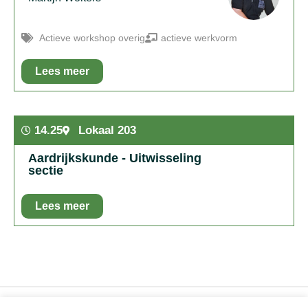
Actieve workshop overig
actieve werkvorm
Lees meer
In het kort:
Je gaat in twee groepen tegen elkaar battelen
met boomwhackers en body percursion waarbij het gaat
om ritme, luisteren, samenwerken en vooral plezier maken.
14.25
Lokaal 203
Aardrijkskunde - Uitwisseling
sectie
Lees meer
In het kort:
Kennismaken en uitwisseling met vakgenoten