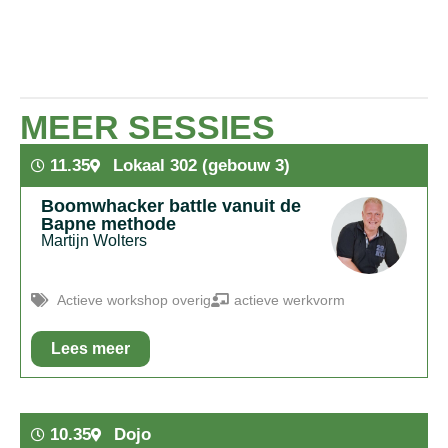
MEER SESSIES
11.35
Lokaal 302 (gebouw 3)
Boomwhacker battle vanuit de
Bapne methode
Martijn Wolters
Actieve workshop overig
actieve werkvorm
Lees meer
In het kort:
Je gaat in twee groepen tegen elkaar battelen
met boomwhackers en body percursion waarbij het gaat
om ritme, luisteren, samenwerken en vooral plezier maken.
10.35
Dojo