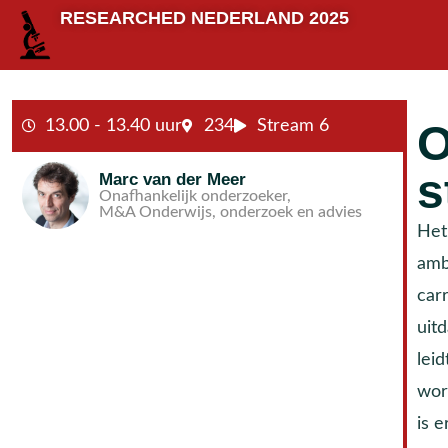
RESEARCHED NEDERLAND 2025
13.00 - 13.40 uur
234
Stream 6
O
s
Marc van der Meer
Onafhankelijk onderzoeker,
M&A Onderwijs, onderzoek en advies
Het
ambi
car
uit
leid
wor
is 