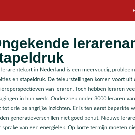
ngekende lerarenam
tapeldruk
 lerarentekort in Nederland is een meervoudig probleem
ties en stapeldruk. De teleurstellingen komen voort uit d
rièreperspectieven van leraren. Toch hebben leraren vee
dagingen in hun werk. Onderzoek onder 3000 leraren van 
t tot drie belangrijke inzichten. Er is ten eerst beperkt
den generatieverschillen niet goed benut. Nieuwe lerar
er sprake van een energielek. Op korte termijn moeten n