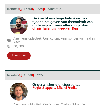
Ronde 7
15.50
234
Stream 6
De kracht van hoge betrokkenheid
tijdens het geven van thematisch w.o.
onderwijs en leescultuur in je klas
Charis Tsafaridis
,
Freek van Run
Algemene didactiek
,
Curriculum
,
kennisonderwijs
,
Taal en
lezen
po
,
sbo
Lees meer
Ronde 2
10.50
235
Onderwijskundig leiderschap
Rogier Stappers
,
Michel Freriks
Algemene didactiek
,
Curriculum
,
Onderwijskundig