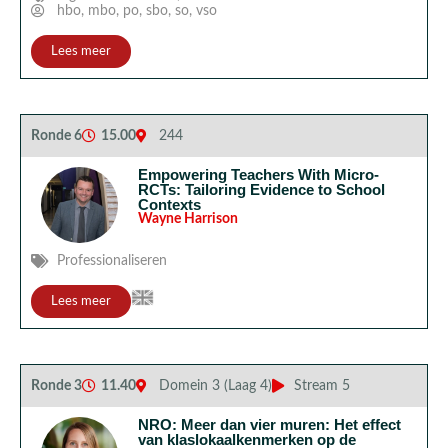
hbo
,
mbo
,
po
,
sbo
,
so
,
vso
Lees meer
Ronde 6
15.00
244
Empowering Teachers With Micro-
RCTs: Tailoring Evidence to School
Contexts
Wayne Harrison
Professionaliseren
Lees meer
Ronde 3
11.40
Domein 3 (Laag 4)
Stream 5
NRO: Meer dan vier muren: Het effect
van klaslokaalkenmerken op de