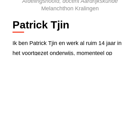
Afdelingshoofd, docent Aardrijkskunde
Melanchthon Kralingen
Patrick Tjin
Ik ben Patrick Tjin en werk al ruim 14 jaar in
het voortgezet onderwijs, momenteel op
Melanchthon Kralingen, een kleine en
gezellige vmbo-school in het centrum van
Rotterdam. Ik ben begonnen als docent
aardrijkskunde en ben nu al zeven jaar
afdelingshoofd van leerjaar 2 en 3. Daarnaast
houd ik mij bezig met ICT op school. Als
aanjager en inspirator wil ik collega’s
enthousiasmeren over de mogelijkheden van