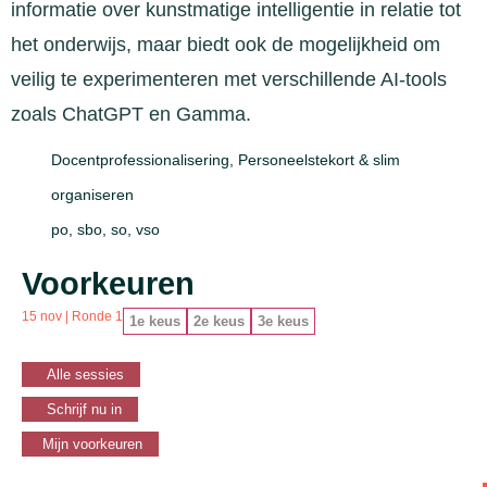
informatie over kunstmatige intelligentie in relatie tot
het onderwijs, maar biedt ook de mogelijkheid om
veilig te experimenteren met verschillende AI-tools
zoals ChatGPT en Gamma.
Docentprofessionalisering
,
Personeelstekort & slim
organiseren
po
,
sbo
,
so
,
vso
Voorkeuren
15 nov | Ronde 1
1e keus
2e keus
3e keus
Alle sessies
Schrijf nu in
Mijn voorkeuren