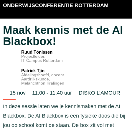
ONDERWIJSCONFERENTIE ROTTERDAM
Maak kennis met de AI
Blackbox!
Ruud Tönissen
Projectleider,
IT Campus Rotterdam
Patrick Tjin
Afdelingshoofd, docent
Aardrijkskunde,
Melanchthon Kralingen
15 nov
11.00 - 11.40 uur
DISKO L’AMOUR
In deze sessie laten we je kennismaken met de AI
Blackbox. De AI Blackbox is een fysieke doos die bij
jou op school komt de staan. De box zit vol met