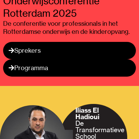
Onderwijsconferentie
Rotterdam 2025
De conferentie voor professionals in het
Rotterdamse onderwijs en de kinderopvang.
Sprekers
Programma
Iliass El
Hadioui
De
Transformatieve
School