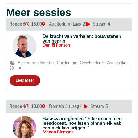
Meer sessies
Ronde 6
15.00
Auditorium (Laag 2)
Stream 4
De kracht van verhalen: bouwstenen
van begrip
Daniël Ponsen
Algemene didactiek
,
Curriculum
,
Geschiedenis
,
Zaakvakken
po
Lees meer
Ronde 4
13.00
Domein 3 (Laag 4)
Stream 5
Basisvaardigheden ''Elke docent een
leesdocent, hoe lezen binnen elk vak
een plek kan krijgen.''
Manon Biemans