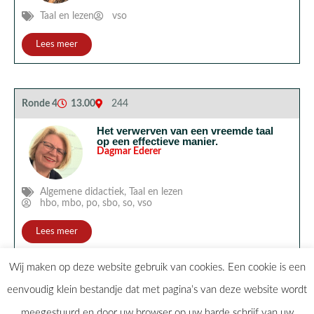
Taal en lezen
vso
Lees meer
Ronde 4
13.00
244
Het verwerven van een vreemde taal
op een effectieve manier.
Dagmar Ederer
Algemene didactiek
,
Taal en lezen
hbo
,
mbo
,
po
,
sbo
,
so
,
vso
Lees meer
Wij maken op deze website gebruik van cookies. Een cookie is een
eenvoudig klein bestandje dat met pagina’s van deze website wordt
meegestuurd en door uw browser op uw harde schrijf van uw