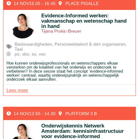
14 NOV
16.05 - 16.45
PLACE PIGALLE
Evidence-Informed werken:
vakmanschap en wetenschap hand
in hand
Tijana Prokic-Breuer
Basisvaardigheden
,
Personeelstekort & slim organiseren
,
Taal
po
,
sbo
,
so
,
vso
Hoe kunnen onderwijsprofessionals en wetenschappers elkaar
versterken om de kwaliteit van het onderwijs en onderzoek te
verbeteren? In deze sessie staat het concept ‘evidence-informed
werken’ centraal, waarbij onderwijspraktijk en wetenschappelijk
onderzoek elkaar aanvullen.
Lees meer
14 NOV
13.50 - 14.30
PLATFORM 3 B
Onderwijskennis Netwerk
Amsterdam: kennisinfrastructuur
voor evidence-informed