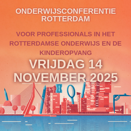
ONDERWIJSCONFERENTIE
ROTTERDAM
VOOR PROFESSIONALS IN HET
ROTTERDAMSE ONDERWIJS EN DE
KINDEROPVANG
VRIJDAG 14
NOVEMBER 2025