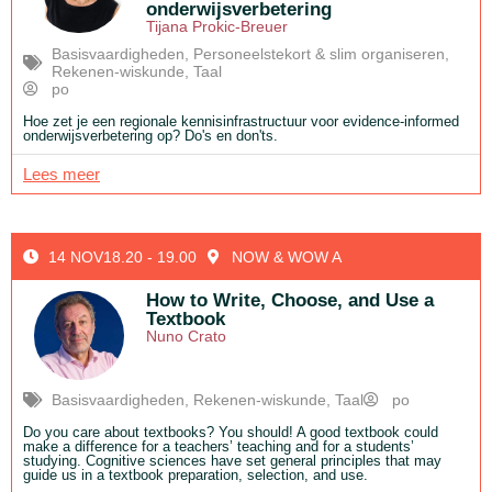
onderwijsverbetering
Tijana Prokic-Breuer
Basisvaardigheden
,
Personeelstekort & slim organiseren
,
Rekenen-wiskunde
,
Taal
po
Hoe zet je een regionale kennisinfrastructuur voor evidence-informed
onderwijsverbetering op? Do's en don'ts.
Lees meer
14 NOV
18.20 - 19.00
NOW & WOW A
How to Write, Choose, and Use a
Textbook
Nuno Crato
Basisvaardigheden
,
Rekenen-wiskunde
,
Taal
po
Do you care about textbooks? You should! A good textbook could
make a difference for a teachers’ teaching and for a students’
studying. Cognitive sciences have set general principles that may
guide us in a textbook preparation, selection, and use.