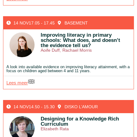
14 NOV
17.05 - 17.45
BASEMENT
Improving literacy in primary
schools: What does, and doesn’t
the evidence tell us?
Aoife Duff
,
Rachael Morris
A look into available evidence on improving literacy attainment, with a
focus on children aged between 4 and 11 years.
Lees meer
14 NOV
14.50 - 15.30
DISKO L’AMOUR
Designing for a Knowledge Rich
Curriculum
Elizabeth Rata