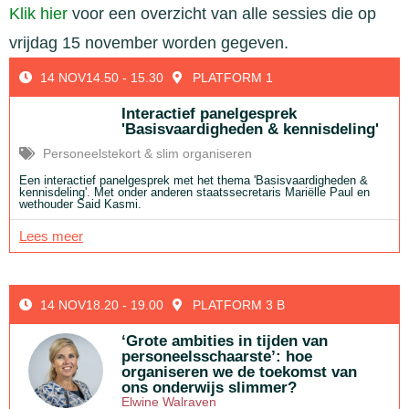
Klik hier
voor een overzicht van alle sessies die op
vrijdag 15 november worden gegeven.
14 NOV
14.50 - 15.30
PLATFORM 1
Interactief panelgesprek
'Basisvaardigheden & kennisdeling'
Personeelstekort & slim organiseren
Een interactief panelgesprek met het thema 'Basisvaardigheden &
kennisdeling'. Met onder anderen staatssecretaris Mariëlle Paul en
wethouder Said Kasmi.
Lees meer
14 NOV
18.20 - 19.00
PLATFORM 3 B
‘Grote ambities in tijden van
personeelsschaarste’: hoe
organiseren we de toekomst van
ons onderwijs slimmer?
Elwine Walraven