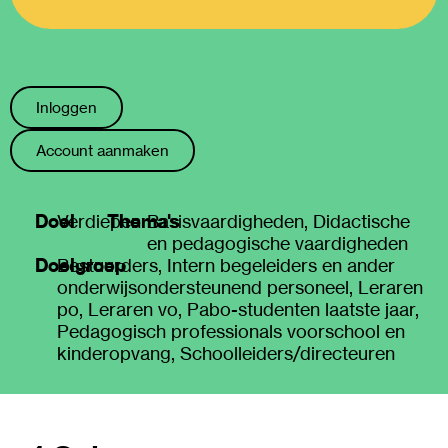
Inloggen
Account aanmaken
Doel
Thema's
Verdiepen
Basisvaardigheden
,
Didactische
en pedagogische vaardigheden
Doelgroep
Bestuurders
,
Intern begeleiders en ander
onderwijsondersteunend personeel
,
Leraren
po
,
Leraren vo
,
Pabo-studenten laatste jaar
,
Pedagogisch professionals voorschool en
kinderopvang
,
Schoolleiders/directeuren