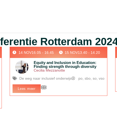
erentie Rotterdam 2024
14 NOV
16.05 - 16.45
15 NOV
13.40 - 14.20
Equity and Inclusion in Education:
Finding strength through diversity
Cecilia Mezzanotte
De weg naar inclusief onderwijs
po
,
sbo
,
so
,
vso
,
Lees meer
In het kort:
How can we foster equity and inclusion in
education? This session will explore the different ways in
which policies can be designed to support equity and
inclusion, focusing in particular on policies and practices at
the school level.