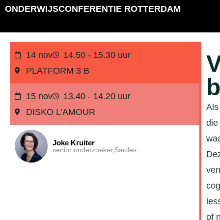
ONDERWIJSCONFERENTIE ROTTERDAM
14 nov
14.50 - 15.30 uur
V
PLATFORM 3 B
b
15 nov
13.40 - 14.20 uur
Als
DISKO L’AMOUR
die
waa
Joke Kruiter
senior onderzoeker,
Sardes
Dez
ver
cog
les
of 