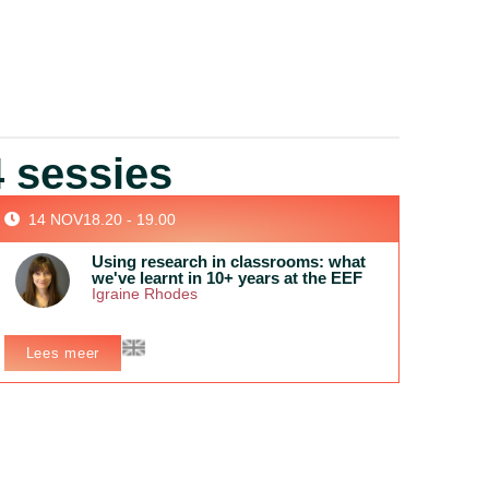
 sessies
14 NOV
18.20 - 19.00
Using research in classrooms: what
we've learnt in 10+ years at the EEF
Igraine Rhodes
Lees meer
In het kort:
This session will explore lessons the Education
Endowment Foundation (EEF) has learnt in supporting
schools to use evidence. The session will have a particular
focus on building local school networks and what teachers,
school leaders and other educationalists in Rotterdam might
want to consider when setting up a local partnership focused
on research use.