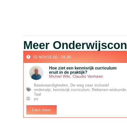
Meer Onderwijsconf
15 NOV
15.50 - 16.30
Hoe ziet een kennisrijk curriculum
eruit in de praktijk?
Michiel Wils
,
Claudio Vanhees
Basisvaardigheden
,
De weg naar inclusief
onderwijs
,
kennisrijk curriculum
,
Rekenen-wiskunde
Taal
po
Lees meer
In het kort:
In deze sessie bespreken we vanuit theorie en
concrete praktijkvoorbeelden wat een curriculum nu