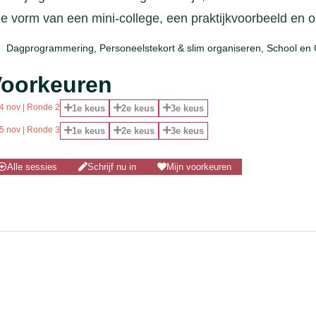
de vorm van een mini-college, een praktijkvoorbeeld en o
Dagprogrammering
,
Personeelstekort & slim organiseren
,
School en
oorkeuren
4 nov | Ronde 2
1e keus
2e keus
3e keus
5 nov | Ronde 3
1e keus
2e keus
3e keus
Alle sessies
Schrijf nu in
Mijn voorkeuren