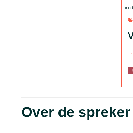
in 
V
1
1
Over de spreker