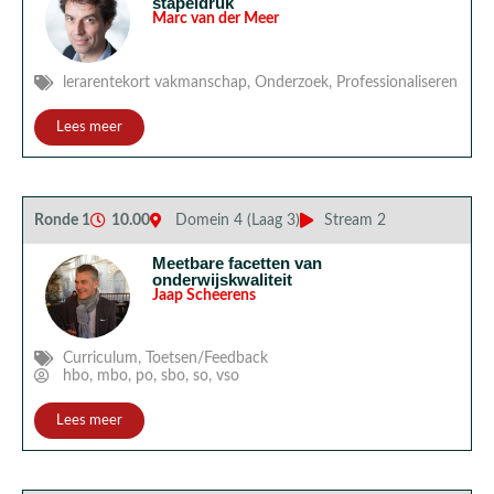
stapeldruk
Marc van der Meer
lerarentekort vakmanschap
,
Onderzoek
,
Professionaliseren
Lees meer
Ronde 1
10.00
Domein 4 (Laag 3)
Stream 2
Meetbare facetten van
onderwijskwaliteit
Jaap Scheerens
Curriculum
,
Toetsen/Feedback
hbo
,
mbo
,
po
,
sbo
,
so
,
vso
Lees meer