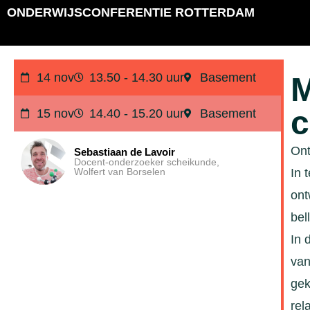
ONDERWIJSCONFERENTIE ROTTERDAM
14 nov
13.50 - 14.30 uur
Basement
M
c
15 nov
14.40 - 15.20 uur
Basement
Ont
Sebastiaan de Lavoir
Docent-onderzoeker scheikunde,
Wolfert van Borselen
In 
ont
bel
In 
van
gek
rel