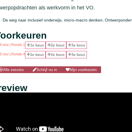
werpopdrachten als werkvorm in het VO.
De weg naar inclusief onderwijs
,
micro-macro denken
,
Ontwerponder
oorkeuren
4 nov | Ronde 1
1e keus
2e keus
3e keus
5 nov | Ronde 4
1e keus
2e keus
3e keus
Alle sessies
Schrijf nu in
Mijn voorkeuren
review