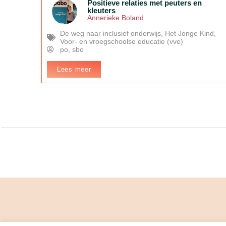
Positieve relaties met peuters en
kleuters
Annerieke Boland
De weg naar inclusief onderwijs
,
Het Jonge Kind
,
Voor- en vroegschoolse educatie (vve)
po
,
sbo
Lees meer
In het kort:
Hoe werk je als professional aan positieve
relaties met elk kind in je groep, ook als dat niet vanzelf tot
stand komt? We gaan dieper in op Playing-2-gether, een
werkwijze om de band met kinderen te versterken via spel.
In samenwerk