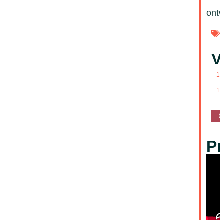
ont
V
1
1
P