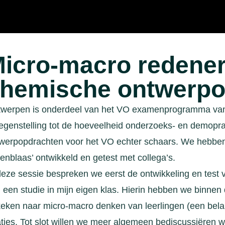
icro-macro redener
hemische ontwerpo
werpen is onderdeel van het VO examenprogramma van 
tegenstelling tot de hoeveelheid onderzoeks- en demopr
werpopdrachten voor het VO echter schaars. We hebben
lenblaas’ ontwikkeld en getest met collega’s.
deze sessie bespreken we eerst de ontwikkeling en test 
 een studie in mijn eigen klas. Hierin hebben we binne
eken naar micro-macro denken van leerlingen (een bela
aties. Tot slot willen we meer algemeen bediscussiëren 