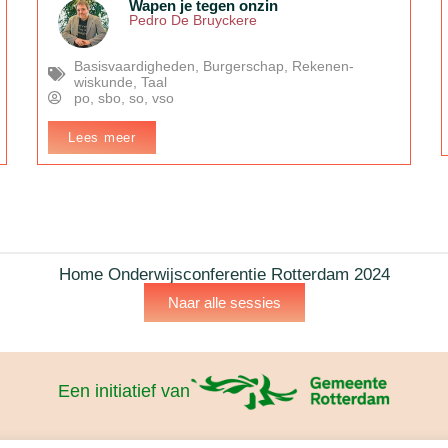
Wapen je tegen onzin
Pedro De Bruyckere
Basisvaardigheden
,
Burgerschap
,
Rekenen-
wiskunde
,
Taal
po
,
sbo
,
so
,
vso
Lees meer
In het kort:
Hoe weet je wat te geloven als je de magische
woorden hoort of leest "Onderzoek zegt..."
Home Onderwijsconferentie Rotterdam 2024
Naar alle sessies
Een initiatief van
ing met de Rotterdamse schoolbesturen en samenwerk