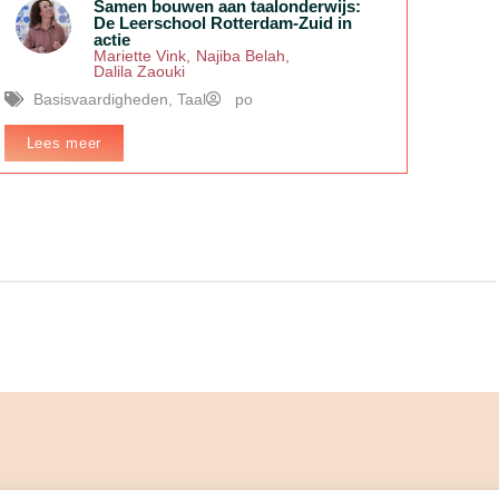
Samen bouwen aan taalonderwijs:
De Leerschool Rotterdam-Zuid in
actie
Mariette Vink
,
Najiba Belah
,
Dalila Zaouki
Basisvaardigheden
,
Taal
po
Lees meer
In het kort:
In deze sessie vertellen we hoe we vanuit de
Leerschool Rotterdam-Zuid als collectief van scholen,
onderzoekers en opleiders ons taalonderwijs verbeteren.
ingsverbanden