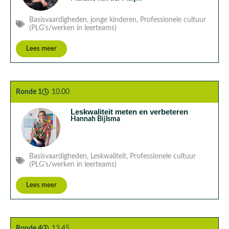
Basisvaardigheden
,
jonge kinderen
,
Professionele cultuur
(PLG's/werken in leerteams)
Lees meer
Ronde 1
10.00
Leskwaliteit meten en verbeteren
Hannah Bijlsma
Basisvaardigheden
,
Leskwaliteit
,
Professionele cultuur
(PLG's/werken in leerteams)
Lees meer
Ronde 4
13.45