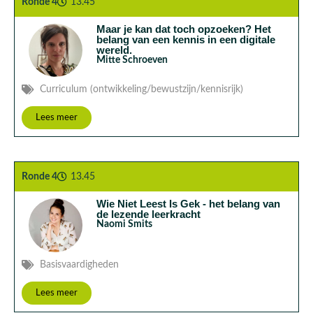
Ronde 4
13.45
Maar je kan dat toch opzoeken? Het
belang van een kennis in een digitale
wereld.
Mitte Schroeven
Curriculum (ontwikkeling/bewustzijn/kennisrijk)
Lees meer
Ronde 4
13.45
Wie Niet Leest Is Gek - het belang van
de lezende leerkracht
Naomi Smits
Basisvaardigheden
Lees meer