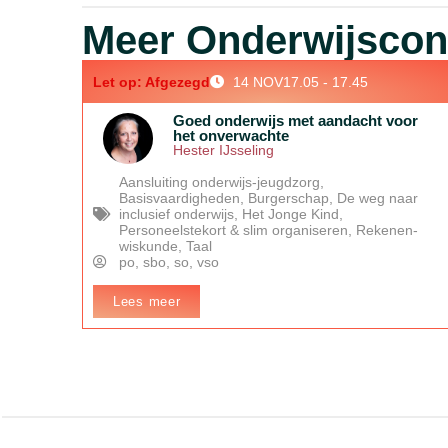
Meer Onderwijsconf
Let op:
Afgezegd
14 NOV
17.05 - 17.45
Goed onderwijs met aandacht voor
het onverwachte
Hester IJsseling
Aansluiting onderwijs-jeugdzorg
,
Basisvaardigheden
,
Burgerschap
,
De weg naar
inclusief onderwijs
,
Het Jonge Kind
,
Personeelstekort & slim organiseren
,
Rekenen-
wiskunde
,
Taal
po
,
sbo
,
so
,
vso
Lees meer
In het kort:
Met wetenschappelijke inzichten proberen we
grip te krijgen op het onderwijs. Maar wat heeft de
wetenschap te zeggen over wat aan onze greep ontsnapt?