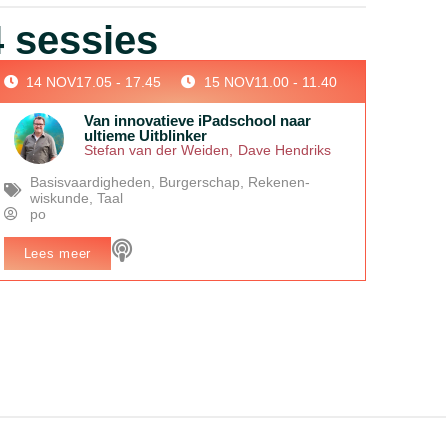
 sessies
14 NOV
17.05 - 17.45
15 NOV
11.00 - 11.40
Van innovatieve iPadschool naar
ultieme Uitblinker
Stefan van der Weiden
,
Dave Hendriks
Basisvaardigheden
,
Burgerschap
,
Rekenen-
wiskunde
,
Taal
po
Lees meer
In het kort:
Leer van de transformatie van een Steve Jobs
School naar een topschool, met alle successen en
uitdagingen.