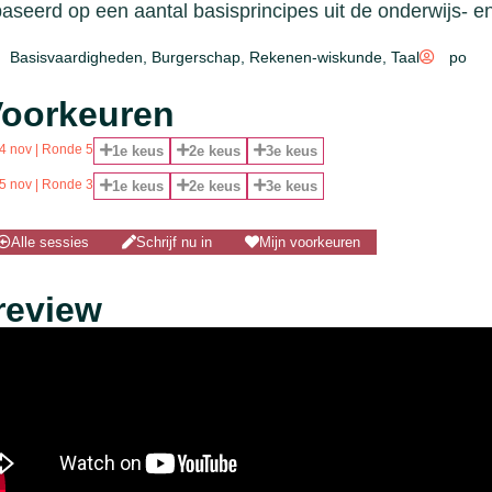
aseerd op een aantal basisprincipes uit de onderwijs- en
Basisvaardigheden
,
Burgerschap
,
Rekenen-wiskunde
,
Taal
po
oorkeuren
4 nov | Ronde 5
1e keus
2e keus
3e keus
5 nov | Ronde 3
1e keus
2e keus
3e keus
Alle sessies
Schrijf nu in
Mijn voorkeuren
review