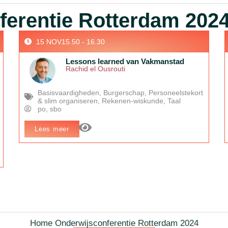
erentie Rotterdam 2024
15 NOV
15.50 - 16.30
Lessons learned van Vakmanstad
Rachid el Ousrouti
Basisvaardigheden
,
Burgerschap
,
Personeelstekort
& slim organiseren
,
Rekenen-wiskunde
,
Taal
po
,
sbo
Lees meer
In het kort:
Duurzaam en gezond onderwijs als aanvulling
op het reguliere lesaanbod, hoe werkt dat? Welk effect heeft
dat op de sociaal-emotionele ontwikkeling van kinderen? En
wat zijn de lessons learned uit dit wetenschappelijk
onderzoek?
Home Onderwijsconferentie Rotterdam 2024