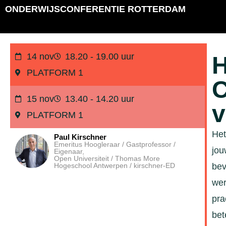
ONDERWIJSCONFERENTIE ROTTERDAM
14 nov
18.20 - 19.00 uur
H
PLATFORM 1
C
15 nov
13.40 - 14.20 uur
v
PLATFORM 1
Het
Paul Kirschner
Emeritus Hoogleraar / Gastprofessor /
jou
Eigenaar,
Open Universiteit / Thomas More
Hogeschool Antwerpen / kirschner-ED
bev
wer
pra
bet