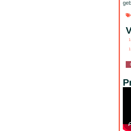
geb
V
1
1
P