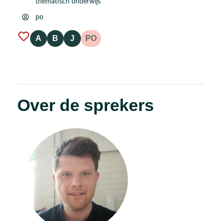
thematisch onderwijs
po
A
B
J
PO
Over de sprekers