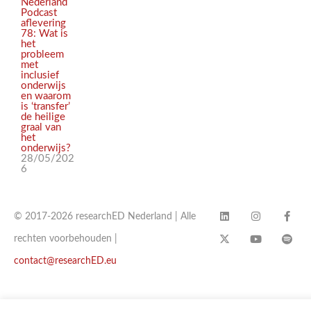
Nederland
Podcast
aflevering
78: Wat is
het
probleem
met
inclusief
onderwijs
en waarom
is ‘transfer’
de heilige
graal van
het
onderwijs?
28/05/202
6
© 2017-2026 researchED Nederland | Alle
rechten voorbehouden |
contact@researchED.eu