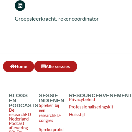
Groepsleerkracht, rekencoördinator
Home
Alle sessies
BLOGS
SESSIE
RESOURCES
EVENEMEN
EN
INDIENEN
Privacybeleid
PODCASTS
Spreken bij
Professionaliseringskit
De
een
Huisstijl
researchED
researchED-
Nederland
congres
Podcast
aflevering
Sprekerprofiel