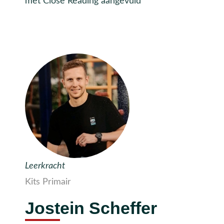
met Close Reading aangevuld
Leerkracht
Kits Primair
Jostein Scheffer