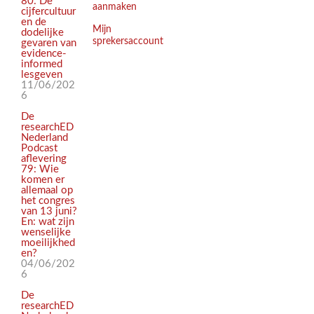
80: De
aanmaken
cijfercultuur
en de
Mijn
dodelijke
sprekersaccount
gevaren van
evidence-
informed
lesgeven
11/06/202
6
De
researchED
Nederland
Podcast
aflevering
79: Wie
komen er
allemaal op
het congres
van 13 juni?
En: wat zijn
wenselijke
moeilijkhed
en?
04/06/202
6
De
researchED