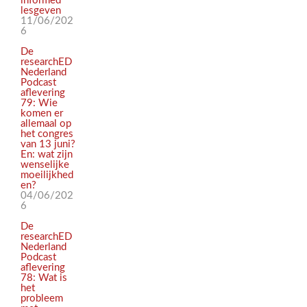
informed
lesgeven
11/06/202
6
De
researchED
Nederland
Podcast
aflevering
79: Wie
komen er
allemaal op
het congres
van 13 juni?
En: wat zijn
wenselijke
moeilijkhed
en?
04/06/202
6
De
researchED
Nederland
Podcast
aflevering
78: Wat is
het
probleem