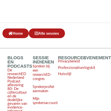
Home
Alle sessies
BLOGS
SESSIE
RESOURCES
EVENEMEN
EN
INDIENEN
Privacybeleid
PODCASTS
Spreken bij
Professionaliseringskit
De
een
Huisstijl
researchED
researchED-
Nederland
congres
Podcast
aflevering
Sprekerprofiel
80: De
aanmaken
cijfercultuur
en de
Mijn
dodelijke
sprekersaccount
gevaren van
evidence-