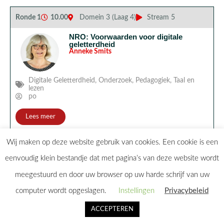
Ronde 1
10.00
Domein 3 (Laag 4)
Stream 5
NRO: Voorwaarden voor digitale
geletterdheid
Anneke Smits
Digitale Geletterdheid
,
Onderzoek
,
Pedagogiek
,
Taal en
lezen
po
Lees meer
Wij maken op deze website gebruik van cookies. Een cookie is een
eenvoudig klein bestandje dat met pagina’s van deze website wordt
meegestuurd en door uw browser op uw harde schrijf van uw
computer wordt opgeslagen.
Instellingen
Privacybeleid
Home
Alle sessies
ACCEPTEREN