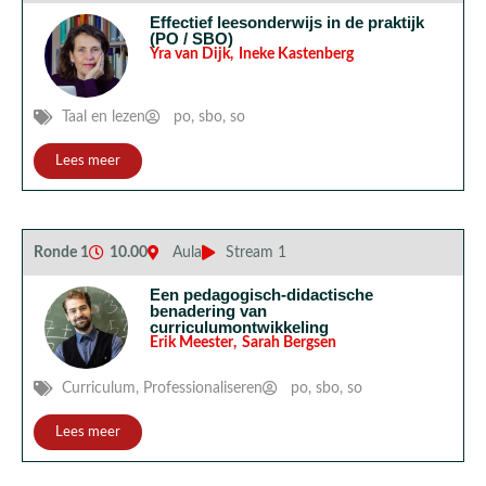
Effectief leesonderwijs in de praktijk
(PO / SBO)
Yra van Dijk
,
Ineke Kastenberg
Taal en lezen
po
,
sbo
,
so
Lees meer
Ronde 1
10.00
Aula
Stream 1
Een pedagogisch-didactische
benadering van
curriculumontwikkeling
Erik Meester
,
Sarah Bergsen
Curriculum
,
Professionaliseren
po
,
sbo
,
so
Lees meer