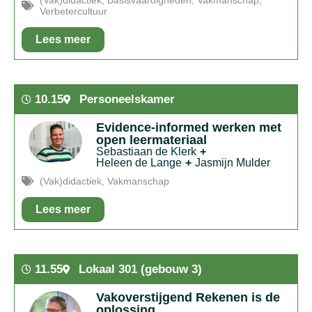
(Vak)didactiek
,
Basisvaardigheden
,
Vakmanschap
,
Verbetercultuur
Lees meer
In het kort:
Om de uitdagingen in het onderwijs het hoofd
te bieden, moet je als collectief aan de slag!
10.15
Personeelskamer
Evidence-informed werken met
open leermateriaal
Sebastiaan de Klerk
+
Heleen de Lange
+
Jasmijn Mulder
(Vak)didactiek
,
Vakmanschap
Lees meer
In het kort:
Aan de hand van prikkelende
praktijkvoorbeelden en tools vertellen we je meer over het
evidence-informed werken met open leermateriaal.
11.55
Lokaal 301 (gebouw 3)
Vakoverstijgend Rekenen is de
oplossing