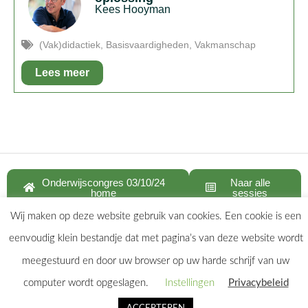
Kees Hooyman
(Vak)didactiek
,
Basisvaardigheden
,
Vakmanschap
Lees meer
In het kort:
Met Vakoverstijgend Rekenen kunnen de
rekenproblemen in het VO effectief aangepakt worden.
Onderwijscongres 03/10/24
Naar alle
home
sessies
Wij maken op deze website gebruik van cookies. Een cookie is een
eenvoudig klein bestandje dat met pagina’s van deze website wordt
meegestuurd en door uw browser op uw harde schrijf van uw
computer wordt opgeslagen.
Instellingen
Privacybeleid
Privacy