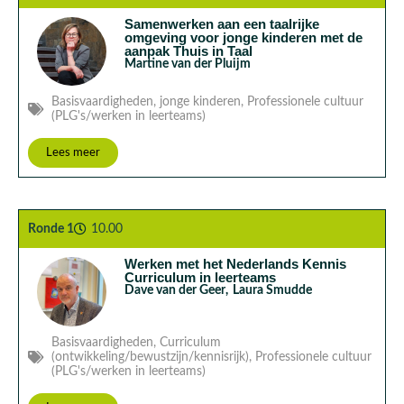
Samenwerken aan een taalrijke
omgeving voor jonge kinderen met de
aanpak Thuis in Taal
Martine van der Pluijm
Basisvaardigheden
,
jonge kinderen
,
Professionele cultuur
(PLG's/werken in leerteams)
Lees meer
Ronde 1
10.00
Werken met het Nederlands Kennis
Curriculum in leerteams
Dave van der Geer
,
Laura Smudde
Basisvaardigheden
,
Curriculum
(ontwikkeling/bewustzijn/kennisrijk)
,
Professionele cultuur
(PLG's/werken in leerteams)