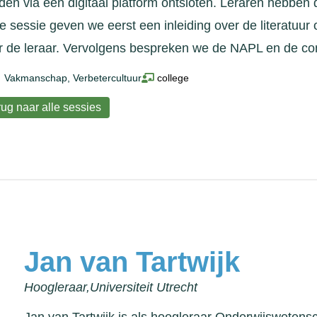
den via een digitaal platform ontsloten. Leraren hebben 
e sessie geven we eerst een inleiding over de literatuur 
r de leraar. Vervolgens bespreken we de NAPL en de co
Vakmanschap
,
Verbetercultuur
college
ug naar alle sessies
Jan van Tartwijk
Hoogleraar,
Universiteit Utrecht