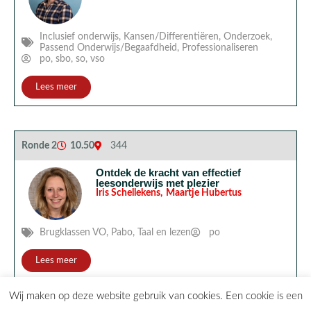
Inclusief onderwijs
,
Kansen/Differentiëren
,
Onderzoek
,
Passend Onderwijs/Begaafdheid
,
Professionaliseren
po
,
sbo
,
so
,
vso
Lees meer
Ronde 2
10.50
344
Ontdek de kracht van effectief
leesonderwijs met plezier
Iris Schellekens
,
Maartje Hubertus
Brugklassen VO
,
Pabo
,
Taal en lezen
po
Lees meer
Wij maken op deze website gebruik van cookies. Een cookie is een