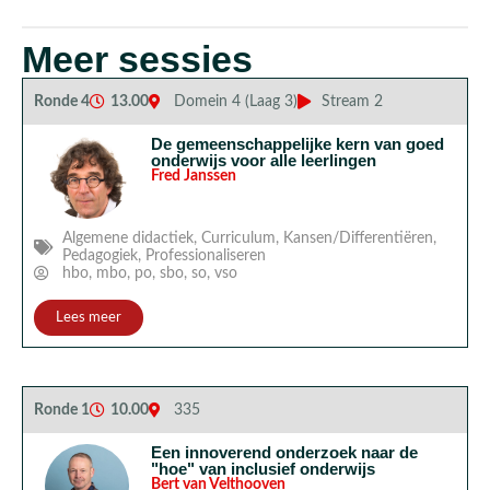
Meer sessies
Ronde 4
13.00
Domein 4 (Laag 3)
Stream 2
De gemeenschappelijke kern van goed
onderwijs voor alle leerlingen
Fred Janssen
Algemene didactiek
,
Curriculum
,
Kansen/Differentiëren
,
Pedagogiek
,
Professionaliseren
hbo
,
mbo
,
po
,
sbo
,
so
,
vso
Lees meer
Ronde 1
10.00
335
Een innoverend onderzoek naar de
"hoe" van inclusief onderwijs
Bert van Velthooven