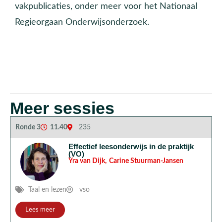
vakpublicaties, onder meer voor het Nationaal
Regieorgaan Onderwijsonderzoek.
Meer sessies
Ronde 3
11.40
235
Effectief leesonderwijs in de praktijk
(VO)
Yra van Dijk
,
Carine Stuurman-Jansen
Taal en lezen
vso
Lees meer