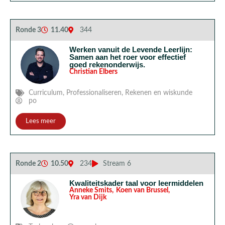
Ronde 3
11.40
344
Werken vanuit de Levende Leerlijn:
Samen aan het roer voor effectief
goed rekenonderwijs.
Christian Elbers
Curriculum
,
Professionaliseren
,
Rekenen en wiskunde
po
Lees meer
Ronde 2
10.50
234
Stream 6
Kwaliteitskader taal voor leermiddelen
Anneke Smits
,
Koen van Brussel
,
Yra van Dijk