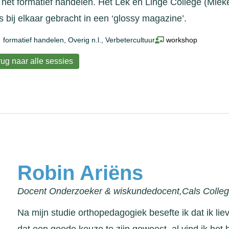
 het formatief handelen. Het Lek en Linge College (Mieke
s bij elkaar gebracht in een ‘glossy magazine’.
formatief handelen
,
Overig n.l.
,
Verbetercultuur
workshop
ug naar alle sessies
Robin Ariëns
Docent Onderzoeker & wiskundedocent,
Cals Colle
Na mijn studie orthopedagogiek besefte ik dat ik liever