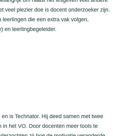
 belangrijk om naast het lesgeven veel andere
t veel plezier doe is docent onderzoeker zijn.
 leerlingen die een extra vak volgen,
 en leerlingbegeleider.
 en is Technator. Hij deed samen met twee
n in het VO. Door docenten meer tools te
nderzochten zij hoe de motivatie veranderde