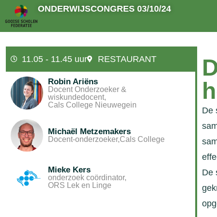
ONDERWIJSCONGRES 03/10/24
11.05 - 11.45 uur
RESTAURANT
D
Robin Ariëns
h
Docent Onderzoeker &
wiskundedocent,
Cals College Nieuwegein
De 
sam
Michaël Metzemakers
Docent-onderzoeker,
Cals College
sam
effe
Mieke Kers
De 
onderzoek coördinator,
ORS Lek en Linge
gek
opg