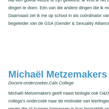
dat een goede keuze te zijn geweest, al vind ik het
dingen te doen. Eén van die andere dingen die ik me
Daarnaast zet ik me op school in als coördinator van
begeleider van de GSA (Gender & Sexuality Alliance)
Michaël Metzemakers
Docent-onderzoeker,
Cals College
Michaël Metzemakers geeft naast biologie ook O&O
collega’s onderzoek naar de motivatie van leerlinge
geven die zij kunnen toepassen in hun lespraktijk o