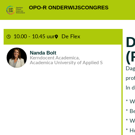
OPO-R ONDERWIJSCONGRES
10.00 - 10.45 uur
De Flex
D
(
Nanda Bolt
Kerndocent Academica,
Academica University of Applied S
Dag
pro
In 
* W
* B
* Wa
* H