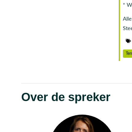
* W
All
Ste
Ter
Over de spreker