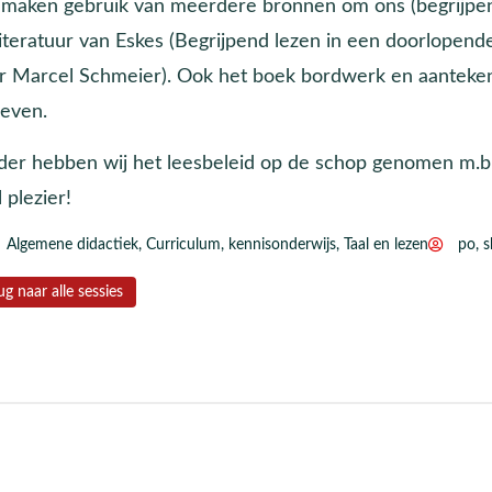
 maken gebruik van meerdere bronnen om ons (begrijpen
iteratuur van Eskes (Begrijpend lezen in een doorlopende 
r Marcel Schmeier). Ook het boek bordwerk en aantekeni
geven.
der hebben wij het leesbeleid op de schop genomen m.b.v
 plezier!
Algemene didactiek
,
Curriculum
,
kennisonderwijs
,
Taal en lezen
po
,
s
ug naar alle sessies