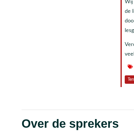
Wij
de l
doo
les
Ver
veel
Ter
Over de sprekers