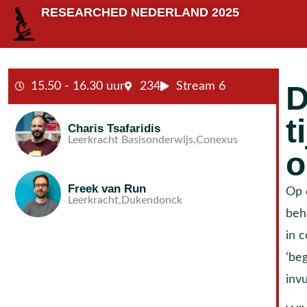
RESEARCHED NEDERLAND 2025
15.50 - 16.30 uur
234
Stream 6
D
t
Charis Tsafaridis
Leerkracht Basisonderwijs,
Conexus
o
Freek van Run
Op 
Leerkracht,
Dukendonck
beh
in 
‘be
inv