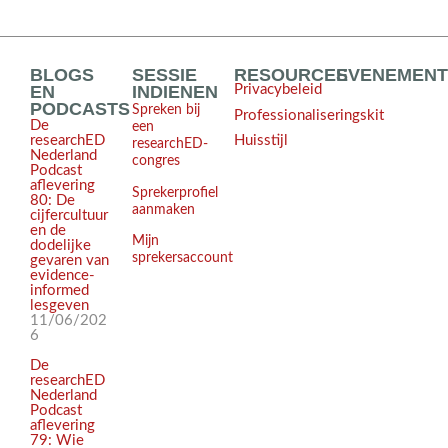
BLOGS
SESSIE
RESOURCES
EVENEMEN
EN
INDIENEN
Privacybeleid
PODCASTS
Spreken bij
Professionaliseringskit
De
een
Huisstijl
researchED
researchED-
Nederland
congres
Podcast
aflevering
Sprekerprofiel
80: De
aanmaken
cijfercultuur
en de
Mijn
dodelijke
sprekersaccount
gevaren van
evidence-
informed
lesgeven
11/06/202
6
De
researchED
Nederland
Podcast
aflevering
79: Wie