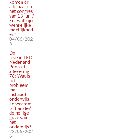
komen er
allemaal op
het congres
van 13 juni?
En: wat zijn
wenselijke
moeilijkhed
en?
04/06/202
6
De
researchED
Nederland
Podcast
aflevering
78: Wat is
het
probleem
met
inclusief
onderwijs
en waarom
is ‘transfer’
de heilige
graal van
het
onderwijs?
28/05/202
6